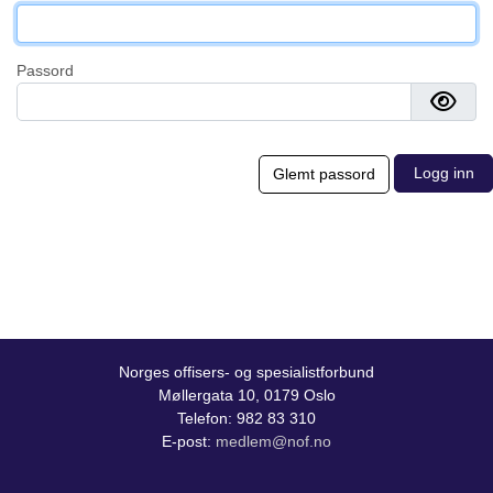
Passord
Norges offisers- og spesialistforbund
Møllergata 10, 0179 Oslo
Telefon: 982 83 310
E-post:
medlem@nof.no