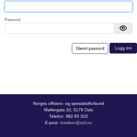
Passord
Norges offisers- og spesialistforbund
Møllergata 10, 0179 Oslo
Telefon: 982 83 310
E-post:
medlem@nof.no